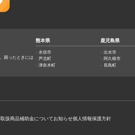
熊本県
鹿児島県
水俣市
出水市
し、困ったときには
芦北町
阿久根市
津奈木町
長島町
例
取扱商品
補助金について
お知らせ
個人情報保護方針