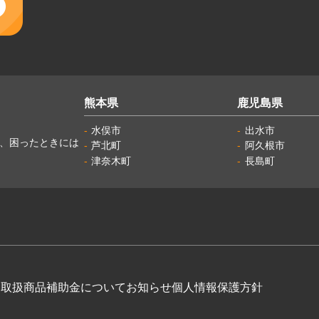
熊本県
鹿児島県
水俣市
出水市
し、困ったときには
芦北町
阿久根市
津奈木町
長島町
例
取扱商品
補助金について
お知らせ
個人情報保護方針