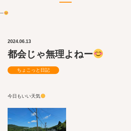
ー
2024.06.13
都会じゃ無理よねー
ちょこっと日記
今日もいい天気