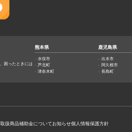
熊本県
鹿児島県
水俣市
出水市
し、困ったときには
芦北町
阿久根市
津奈木町
長島町
例
取扱商品
補助金について
お知らせ
個人情報保護方針