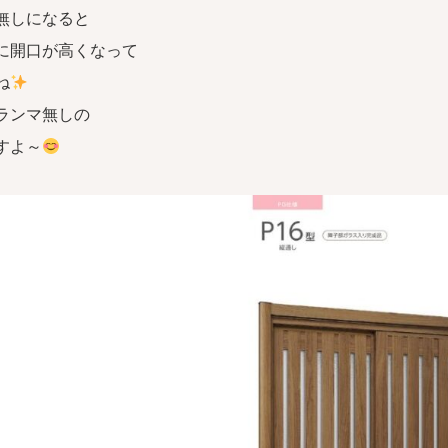
無しになると
に開口が高くなって
ね
ランマ無しの
すよ～