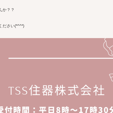
んか？？
さい(*^^*)