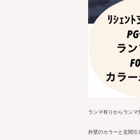
ランマ有りからランマ
外壁のカラーと玄関引