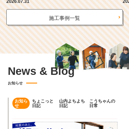
2026.07.31
20
施工事例一覧
News & Blog
お知らせ
お知ら
ちょこっと
山内よちよち
こうちゃんの
せ
日記
日記
日常