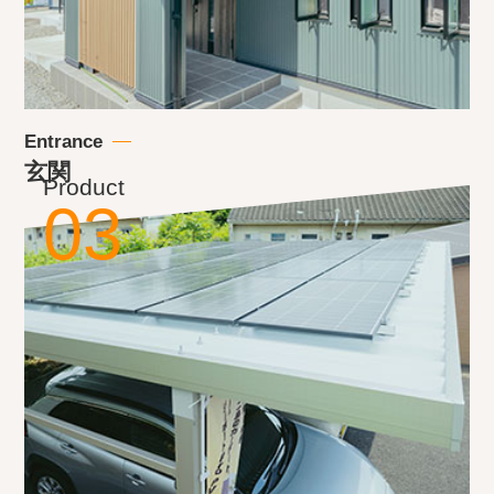
Entrance
玄関
Product
03